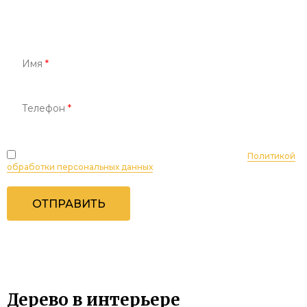
Персональный менеджер поможет
подобрать и рассчитать проект вашей мечты
Имя
*
Телефон
*
Отправляя данные через форму, вы соглашаетесь с
Политикой
обработки персональных данных
.
ОТПРАВИТЬ
Дерево в интерьере